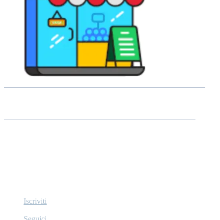
©
Su di noi
Lavoriamo per poter offrire lo strumento migliore per
permettere che si incontrino facilmente la domanda e l’offerta
nel mondo del lavoro e della formazione.
“Il Ponte Verso il Tuo Futuro Professionale!”
Iscriviti
Ricevi gli ultimi annunci di lavoro
Seguici