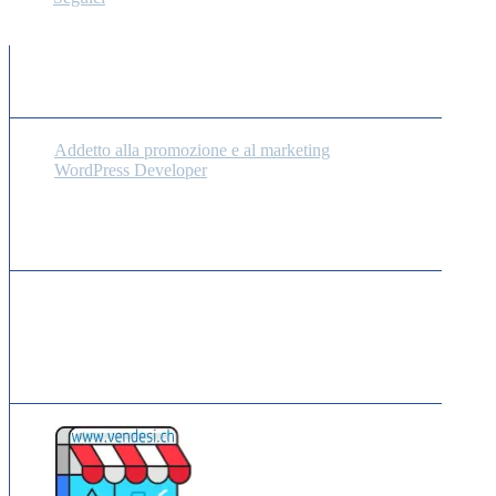
Unisciti a noi su Twitter
Lavori Recenti
Addetto alla promozione e al marketing
WordPress Developer
Lavori Popolari
Ancora nessun lavoro visualizzato.
Annunci Sponsorizzati