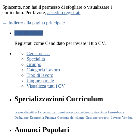
Spiacente, non hai il permesso di sfogliare o visualizzare i
curriculum. Per favore,
accedi o registrati
.
← Indietro alla pagina principale
Invia il tuo CV
Registrati come Candidato per inviare il tuo CV.
Cerca per…
Specialità
Gruppo
Categoria Lavoro
Tipo di lavoro
Lingue parlate
Visualizza tutti i CV
Specializzazioni Curriculum
Buona dialettica
Capacità di comunicare e trasmettere motivazione
Consulenza
Dedizione
Economia
Finanza
Gestione del cliente
Gestione progetti
Lavoro
Vendita
Annunci Popolari