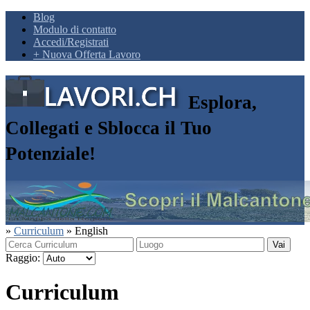
Blog
Modulo di contatto
Accedi/Registrati
+ Nuova Offerta Lavoro
Esplora,
Collegati e Sblocca il Tuo
Potenziale!
»
Curriculum
»
English
Vai
Raggio:
Curriculum