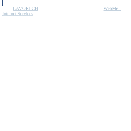
2025
LAVORI.CH
- Tutti i diritti riservati - Offerto da
WebMe -
Internet Services